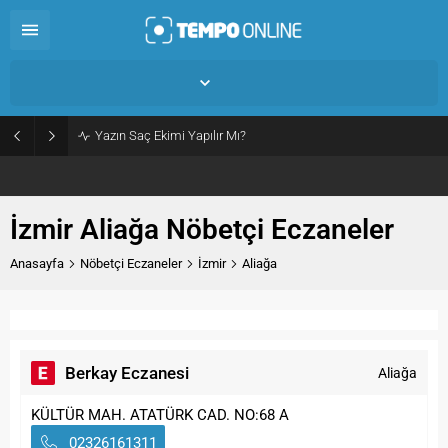
İzmir Aliağa,
31
°C
Açık
Yazın Saç Ekimi Yapılır Mı?
İzmir Aliağa Nöbetçi Eczaneler
Anasayfa
Nöbetçi Eczaneler
İzmir
Aliağa
Berkay Eczanesi
Aliağa
KÜLTÜR MAH. ATATÜRK CAD. NO:68 A
02326161311