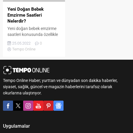
Yeni Doğan Bebek
Emzirme Saatleri
Nelerdir?
Yeni doğan bebek emzirme
saatleri konusunda özellikle
ilk bebek sahibi olan annelere
25.05.2022
0
yol gösterecek olan yeni
Tempo Online
doğan bebek emzirme
yöntemleri, teknikleri ve
emzirme aralığı konusunda
bilgileri derledik. Emzirme
Nedir? Emzirme, bebeğinizi
Tempo Online Haber; yurttan ve dünyadan son dakika haberler,
anne sütüyle, genellikle
siyaset, sağlık, güncel ve magazin haberlerini tarafsız olarak
doğrudan göğsünüzden
okurlarına ulaştırıyor.
beslediğiniz zamandır. Bir
nevi hemşirelik de denir.
Bunun için yeni doğan bebek
emzirme konusunda...
Uygulamalar