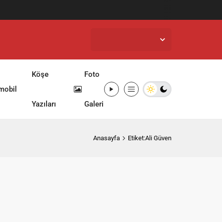
İstanbul,
33
°C
Açık
Köşe
Foto
mobil
Yazıları
Galeri
Anasayfa
Etiket:Ali Güven