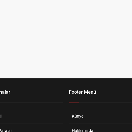
malar
Footer Menü
i
Künye
Paralar
Hakkımızda