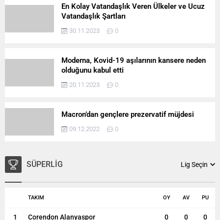
En Kolay Vatandaşlık Veren Ülkeler ve Ucuz
Vatandaşlık Şartları
30.11.2023
0
Moderna, Kovid-19 aşılarının kansere neden
olduğunu kabul etti
20.11.2023
0
Macron’dan gençlere prezervatif müjdesi
09.12.2022
0
SÜPERLIG
Lig Seçin
TAKIM
OY
AV
PU
1
Corendon Alanyaspor
0
0
0