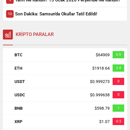
Son Dakika: Samsun’da Okullar Tatil Edildi!
KRİPTO PARALAR
BTC
$64909
0.9
ETH
$1918.64
2.4
USDT
$0.999273
0
USDC
$0.999638
0
BNB
$598.79
1
XRP
$1.07
-0.5