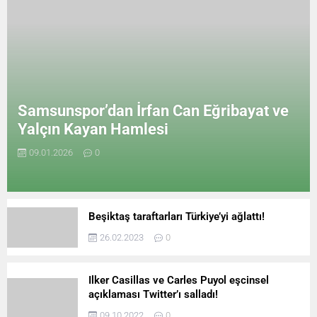
Samsunspor’dan İrfan Can Eğribayat ve
Yalçın Kayan Hamlesi
09.01.2026
0
Beşiktaş taraftarları Türkiye’yi ağlattı!
26.02.2023
0
Ilker Casillas ve Carles Puyol eşcinsel
açıklaması Twitter’ı salladı!
09.10.2022
0