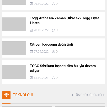
29.10.2022
0
Togg Araba Ne Zaman Çıkacak? Togg Fiyat
Listesi
23.10.2022
0
Citroën logosunu değiştirdi
27.09.2022
0
TOGG fabrikası inşaatı tüm hızıyla devam
ediyor
13.10.2021
0
TEKNOLOJİ
+ TÜMÜNÜ GÖRÜNTÜLE