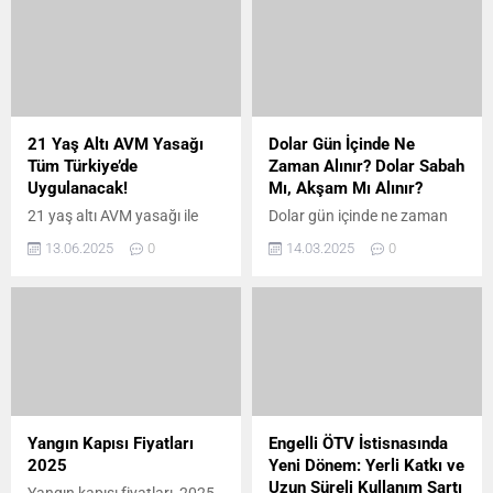
tahmin ediliyor. Fiyatlar
gündemindeki yerini koruyor.
konusunda endişelenmenizi
Enflasyon ve hayat pahalılığı
istemeyiz, ancak yapılan
karşısında alım gücünün
analizler hem Türkiye’de hem
korunup korunmadığı
de dünyada viskiye olan
tartışılırken, Temmuz ayında
talebin arzı zorlayacak
bir ara zam beklentisi de
seviyelere ulaştığını
konuşulmaya devam ediyor.
21 Yaş Altı AVM Yasağı
Dolar Gün İçinde Ne
gösteriyor. Peki, şu an viski
Tüm Türkiye’de
Zaman Alınır? Dolar Sabah
severleri hangi fiyatlar
Uygulanacak!
Mı, Akşam Mı Alınır?
bekliyor? İşte, güncellenmiş
21 yaş altı AVM yasağı ile
Dolar gün içinde ne zaman
viski fiyat listesi ve...
birlikte Türkiye genelinde yeni
alınır? Günün her saati Dolar
13.06.2025
0
14.03.2025
0
bir dönem başladı. Güvenlik
almak için eşit uygun
gerekçesiyle uygulamaya
değildir. Ticaret yapmak için
konulan yasak kapsamında,
en iyi zaman, piyasanın en
gençlerin refakatsiz şekilde
aktif olduğu zamandır.
alışveriş merkezlerine girmesi
Ayrıca bazı yatırımcıların,
engellendi. Girişlerde kimlik
Dolar alma saatleri ile alakalı
kontrolü zorunlu hale
bazı söylemleri bulunuyor.
gelirken, uygulamanın kalıcı
Bununla birlikte uygun
olması ve diğer AVM’lerde de
zamanın, borsanın sabah
Yangın Kapısı Fiyatları
Engelli ÖTV İstisnasında
yaygınlaşması bekleniyor.
açılışıyla birlikte öğlene kadar
2025
Yeni Dönem: Yerli Katkı ve
olan zaman olduğu...
Uzun Süreli Kullanım Şartı