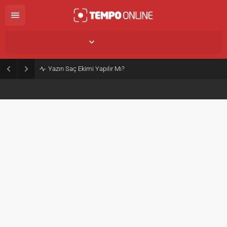
İstanbul,
25
°C
Açık
Yazın Saç Ekimi Yapılır Mı?
İran Son Dakika! Hamaney: İran Yolundan
Sapmayacak