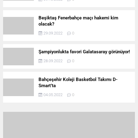
Beşiktaş Fenerbahçe maçı hakemi kim
olacak?
29.09.2022
0
Şampiyonlukta favori Galatasaray görünüyor!
28.09.2022
0
Bahçeşehir Koleji Basketbol Takımı D-
Smart’ta
04.05.2022
0