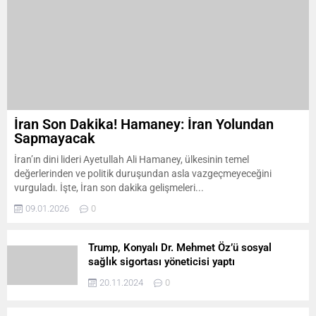
İran Son Dakika! Hamaney: İran Yolundan
Sapmayacak
İran’ın dini lideri Ayetullah Ali Hamaney, ülkesinin temel
değerlerinden ve politik duruşundan asla vazgeçmeyeceğini
vurguladı. İşte, İran son dakika gelişmeleri...
09.01.2026
0
Trump, Konyalı Dr. Mehmet Öz’ü sosyal
sağlık sigortası yöneticisi yaptı
20.11.2024
0