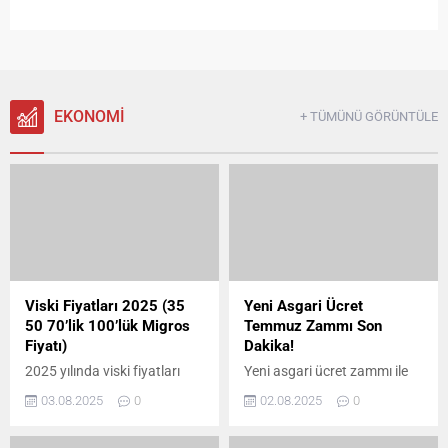
EKONOMİ
+ TÜMÜNÜ GÖRÜNTÜLE
Viski Fiyatları 2025 (35
Yeni Asgari Ücret
50 70’lik 100’lük Migros
Temmuz Zammı Son
Fiyatı)
Dakika!
2025 yılında viski fiyatları
Yeni asgari ücret zammı ile
yeniden güncellendi ve fiyat
2025 yılı için net 22.104,67
03.08.2025
0
02.08.2025
0
artışlarının önümüzdeki
TL olarak belirlenen maaş,
dönemde de devam edeceği
milyonlarca çalışanın