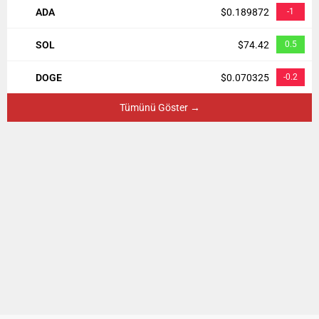
ADA
$0.189872
-1
SOL
$74.42
0.5
DOGE
$0.070325
-0.2
Tümünü Göster →
Yazın Saç Ekimi Yapılır Mı?