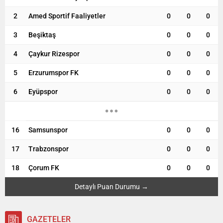
2
Amed Sportif Faaliyetler
0
0
0
3
Beşiktaş
0
0
0
4
Çaykur Rizespor
0
0
0
5
Erzurumspor FK
0
0
0
6
Eyüpspor
0
0
0
16
Samsunspor
0
0
0
17
Trabzonspor
0
0
0
18
Çorum FK
0
0
0
Detaylı Puan Durumu →
GAZETELER