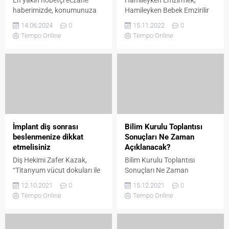
haberimizde, konumunuza
Hamileyken Bebek Emzirilir
en yakın nöbetçi eczaneleri
mi? Tandem Emzirme Nedir?
14.06.2024
0
15.11.2022
0
bulabilirsiniz. En yakın
Hamileyken emzirmek
Tempo Online
Tempo Online
nöbetçi eczane, normal
bebeğe zarar verir mi, anne
eczanelerin kapalı olduğu
hamile iken bebeğini
zamanlarda hastaların ilaç
emzirebilir mi? Anneler
ihtiyaçlarının karşılanması
bebeğini kendi sütü ile
amacıyla açılır. Konumuma
beslemek istiyor ancak
en yakın nöbetçi eczane
emzirme sırasında hamile
adres, yol tarifi ve telefon
olan anneler hem dünyaya
bilgileri haberimizde.
gelmiş hem de gelecek olan
bebekleri açısından bir sorun
İmplant diş sonrası
Bilim Kurulu Toplantısı
olup olmayacağı konusunda
beslenmenize dikkat
Sonuçları Ne Zaman
endişe duyuyor....
etmelisiniz
Açıklanacak?
Diş Hekimi Zafer Kazak,
Bilim Kurulu Toplantısı
“Titanyum vücut dokuları ile
Sonuçları Ne Zaman
etkileşime girdiği ve
Açıklanacak? Son Dakika!..
12.10.2021
0
15.12.2021
0
kuvvetlere karşı dirençli bir
Türkiye, gözünü kulağını
Tempo Online
Tempo Online
materyal olduğu için implant
Bilim Kurulu toplantısı
malzemesi olarak tercih
sonuçları açıklaması
edilir. İmplantlar daha
haberlerine odakladı. İşte