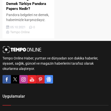
Demek Türkiye Pandora
Papers Nedir?
Pandora belgeleri ne demek,
haberimizle karşınızdayız.
Son günlerde cevap aranan
05.10.2021
0
pandora belgeleri ne demek,
Tempo Online
pandora papers nedir ve
pandora belgeleri Türkiye ile
alakalı mıdır? sorularını
yanıtlamaya çalıştık.
WhatsApp, Instagram ve
Tempo Online Haber; yurttan ve dünyadan son dakika haberler,
Facebook’un tüm dünyada
siyaset, sağlık, güncel ve magazin haberlerini tarafsız olarak
çökmesi ve internette de
okurlarına ulaştırıyor.
ciddi yavaşlamaların
meydana gelmesi ile birlikte
Pandora ne demek ya da
Pandora belgeleri...
Uygulamalar