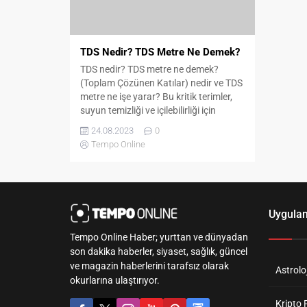
TDS Nedir? TDS Metre Ne Demek?
TDS nedir? TDS metre ne demek?
(Toplam Çözünen Katılar) nedir ve TDS
metre ne işe yarar? Bu kritik terimler,
suyun temizliği ve içilebilirliği için
belirleyici bir rol oynar. Suyun içindeki
24.08.2023
0
katı maddelerin ölçümü hakkında daha
Tempo Online
fazla bilgi için haberimizi okumaya
devam edin.
Uygula
Tempo Online Haber; yurttan ve dünyadan
son dakika haberler, siyaset, sağlık, güncel
ve magazin haberlerini tarafsız olarak
Astroloj
okurlarına ulaştırıyor.
Kripto 