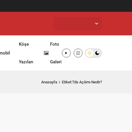
İstanbul,
33
°C
Açık
Köşe
Foto
mobil
Yazıları
Galeri
Anasayfa
Etiket:Tds Açılımı Nedir?