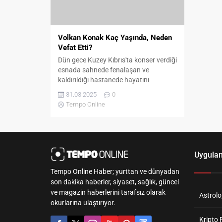
Volkan Konak Kaç Yaşında, Neden
Vefat Etti?
Dün gece Kuzey Kıbrıs'ta konser verdiği
esnada sahnede fenalaşan ve
kaldırıldığı hastanede hayatını
kaybeden Volkan Konak kaç yaşında,
31.03.2025
0
neden vefat etti?
Tempo Online
Uygula
Tempo Online Haber; yurttan ve dünyadan
son dakika haberler, siyaset, sağlık, güncel
ve magazin haberlerini tarafsız olarak
Astroloj
okurlarına ulaştırıyor.
Kripto 