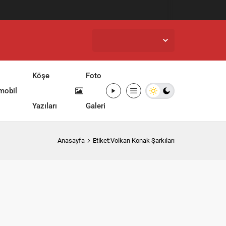
İstanbul,
32
°C
Açık
Köşe
Foto
mobil
Yazıları
Galeri
Anasayfa
Etiket:Volkan Konak Şarkıları