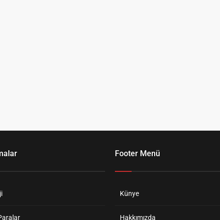
malar
Footer Menü
i
Künye
Paralar
Hakkımızda