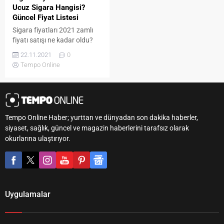
Ucuz Sigara Hangisi?
Güncel Fiyat Listesi
Sigara fiyatları 2021 zamlı
fiyatı satışı ne kadar oldu?
Aynı zamanda 2021 zamlı
22.11.2021
0
Sigara fiyatları nedir? En
Tempo Online
ucuz sigaranın fiyatı nedir?
gibi Google’daki aramalarla
beraber zamlı sigara
fiyatlarının ardından bakkal
ve marketlerde hangi
Tempo Online Haber; yurttan ve dünyadan son dakika haberler,
sigaranın kaç para olduğu
siyaset, sağlık, güncel ve magazin haberlerini tarafsız olarak
merak konusu oldu. Aynı
okurlarına ulaştırıyor.
zamanda sigaradan alınan
asgari maktu vergi
sonrasında güncel zamlı...
Uygulamalar