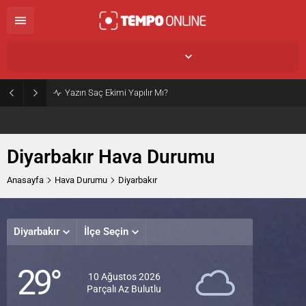
Diyarbakır,
29
°C
Parçalı Az Bulutlu
Yazın Saç Ekimi Yapılır Mı?
Diyarbakır Hava Durumu
Anasayfa
Hava Durumu
Diyarbakır
Diyarbakır
İlçe Seçin
Salı
Çar
29°
Parçalı
Açık
A
10 Ağustos 2026
Az
Parçalı Az Bulutlu
39°
38
Bulutlu