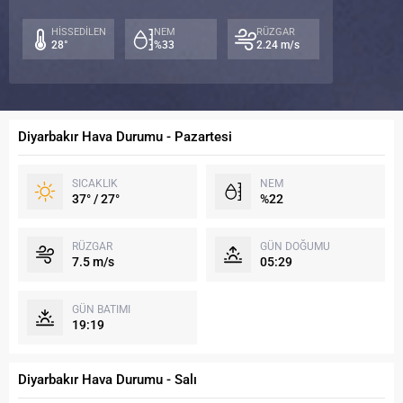
/
/
38°
26°
27
HİSSEDİLEN
NEM
RÜZGAR
/
28°
%33
2.24 m/s
26°
Diyarbakır Hava Durumu - Pazartesi
SICAKLIK
NEM
37° / 27°
%22
RÜZGAR
GÜN DOĞUMU
7.5 m/s
05:29
GÜN BATIMI
19:19
Diyarbakır Hava Durumu - Salı