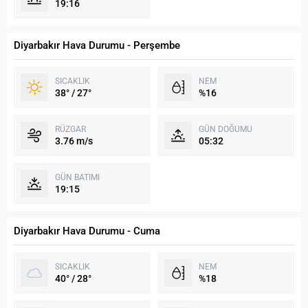
19:16
Diyarbakır Hava Durumu - Perşembe
SICAKLIK
NEM
38° / 27°
%16
RÜZGAR
GÜN DOĞUMU
3.76 m/s
05:32
GÜN BATIMI
19:15
Diyarbakır Hava Durumu - Cuma
SICAKLIK
NEM
40° / 28°
%18