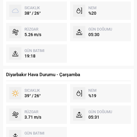
SICAKLIK
NEM
38° / 26°
%20
RÜZGAR
GÜN DOĞUMU
5.26 m/s
05:30
GÜN BATIMI
19:18
Diyarbakır Hava Durumu - Çarşamba
SICAKLIK
NEM
39° / 26°
%19
RÜZGAR
GÜN DOĞUMU
3.71 m/s
05:31
GÜN BATIMI