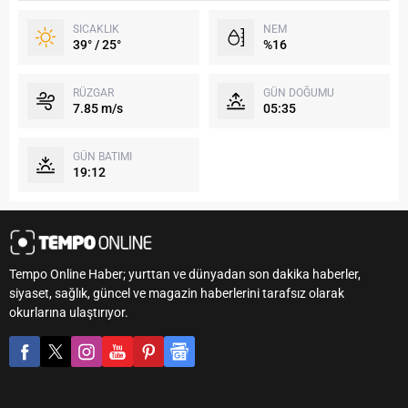
SICAKLIK
NEM
39° / 25°
%16
RÜZGAR
GÜN DOĞUMU
7.85 m/s
05:35
GÜN BATIMI
19:12
Tempo Online Haber; yurttan ve dünyadan son dakika haberler,
siyaset, sağlık, güncel ve magazin haberlerini tarafsız olarak
okurlarına ulaştırıyor.