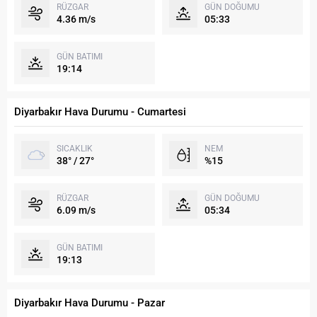
RÜZGAR
GÜN DOĞUMU
4.36 m/s
05:33
GÜN BATIMI
19:14
Diyarbakır Hava Durumu - Cumartesi
SICAKLIK
NEM
38° / 27°
%15
RÜZGAR
GÜN DOĞUMU
6.09 m/s
05:34
GÜN BATIMI
19:13
Diyarbakır Hava Durumu - Pazar