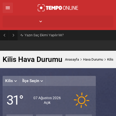
Kilis,
31
°C
Açık
Yazın Saç Ekimi Yapılır Mı?
Kilis Hava Durumu
Anasayfa
Hava Durumu
Kilis
Kilis
İlçe Seçin
Cuma
Cum
P
31°
Açık
Açık
A
07 Ağustos 2026
Açık
34°
37°
38
/
/
/
21°
21°
22