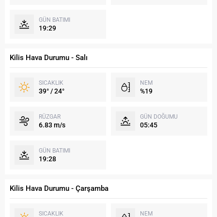
GÜN BATIMI
19:29
Kilis Hava Durumu - Salı
SICAKLIK
NEM
39° / 24°
%19
RÜZGAR
GÜN DOĞUMU
6.83 m/s
05:45
GÜN BATIMI
19:28
Kilis Hava Durumu - Çarşamba
SICAKLIK
NEM