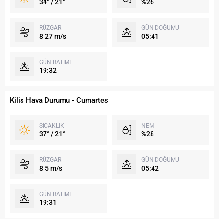
34° / 21°
%26
RÜZGAR
GÜN DOĞUMU
8.27 m/s
05:41
GÜN BATIMI
19:32
Kilis Hava Durumu - Cumartesi
SICAKLIK
NEM
37° / 21°
%28
RÜZGAR
GÜN DOĞUMU
8.5 m/s
05:42
GÜN BATIMI
19:31