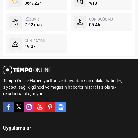
36° / 22°
%18
RÜZGAR
GÜN DOĞUMU
7.92 m/s
05:46
GÜN BATIMI
19:27
Tempo Online Haber; yurttan ve dünyadan son dakika haberler,
siyaset, sağlık, güncel ve magazin haberlerini tarafsız olarak
okurlarına ulaştırıyor.
Uygulamalar