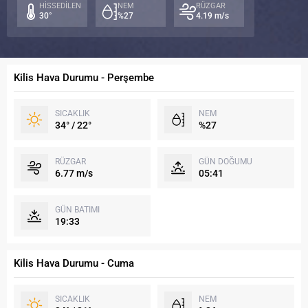
HİSSEDİLEN
NEM
RÜZGAR
30°
%27
4.19 m/s
Kilis Hava Durumu - Perşembe
SICAKLIK
NEM
34° / 22°
%27
RÜZGAR
GÜN DOĞUMU
6.77 m/s
05:41
GÜN BATIMI
19:33
Kilis Hava Durumu - Cuma
SICAKLIK
NEM