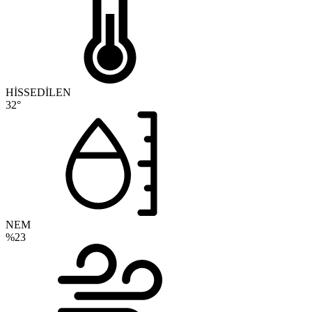
HİSSEDİLEN
32°
NEM
%23