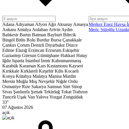
Adana
Adıyaman
Afyon
Ağrı
Aksaray
Amasya
Merkez
Enez
Havsa
İ
Ankara
Antalya
Ardahan
Artvin
Aydın
Meriç
Süloğlu
Uzunk
Balıkesir
Bartın
Batman
Bayburt
Bilecik
Bingöl
Bitlis
Bolu
Burdur
Bursa
Çanakkale
Çankırı
Çorum
Denizli
Diyarbakır
Düzce
Edirne
Elazığ
Erzincan
Erzurum
Eskişehir
Gaziantep
Giresun
Gümüşhane
Hakkari
Hatay
Iğdır
Isparta
İstanbul
İzmir
Kahramanmaraş
Karabük
Karaman
Kars
Kastamonu
Kayseri
Kırıkkale
Kırklareli
Kırşehir
Kilis
Kocaeli
Konya
Kütahya
Malatya
Manisa
Mardin
Mersin
Muğla
Muş
Nevşehir
Niğde
Ordu
Osmaniye
Rize
Sakarya
Samsun
Siirt
Sinop
Sivas
Şanlıurfa
Şırnak
Tekirdağ
Tokat
Trabzon
Tunceli
Uşak
Van
Yalova
Yozgat
Zonguldak
33°
07 Ağustos 2026
açık