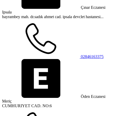
Çınar Eczanesi
Ipsala
bayrambey mah. dr.sadık ahmet cad. ipsala devclet hastanesi...
02846163375
Öden Eczanesi
Meriç
CUMHURIYET CAD. NO:6