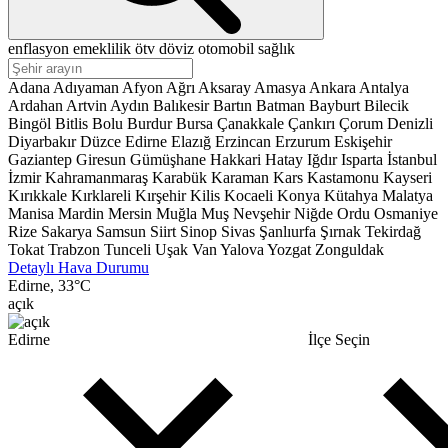
enflasyon
emeklilik
ötv
döviz
otomobil
sağlık
Adana
Adıyaman
Afyon
Ağrı
Aksaray
Amasya
Ankara
Antalya
Ardahan
Artvin
Aydın
Balıkesir
Bartın
Batman
Bayburt
Bilecik
Bingöl
Bitlis
Bolu
Burdur
Bursa
Çanakkale
Çankırı
Çorum
Denizli
Diyarbakır
Düzce
Edirne
Elazığ
Erzincan
Erzurum
Eskişehir
Gaziantep
Giresun
Gümüşhane
Hakkari
Hatay
Iğdır
Isparta
İstanbul
İzmir
Kahramanmaraş
Karabük
Karaman
Kars
Kastamonu
Kayseri
Kırıkkale
Kırklareli
Kırşehir
Kilis
Kocaeli
Konya
Kütahya
Malatya
Manisa
Mardin
Mersin
Muğla
Muş
Nevşehir
Niğde
Ordu
Osmaniye
Rize
Sakarya
Samsun
Siirt
Sinop
Sivas
Şanlıurfa
Şırnak
Tekirdağ
Tokat
Trabzon
Tunceli
Uşak
Van
Yalova
Yozgat
Zonguldak
Detaylı Hava Durumu
Edirne,
33
°C
açık
Edirne
İlçe Seçin