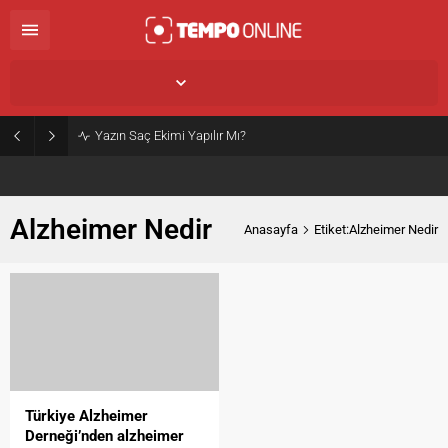
İstanbul,
32
°C
Açık
Yazın Saç Ekimi Yapılır Mı?
Alzheimer Nedir
Anasayfa
Etiket:Alzheimer Nedir
Türkiye Alzheimer
Derneği’nden alzheimer