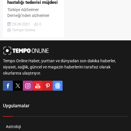
hastalığı tedavisi müjdesi
Türkiye Alzheimer
Derneği’nden alzheimer
hastalığı tedavisi müjdesi…
23.09.2021
0
Alzheimer hastalığı tedavisi
Tempo Online
konusunda çarpıcı bilgiler
veren Türkiye Alzheimer
Derneği Başkanı Prof. Dr.
Başar Bilgiç, erken
dönemdeki alzheimer
Tempo Online Haber; yurttan ve dünyadan son dakika haberler,
hastalarında başarılı
siyaset, sağlık, güncel ve magazin haberlerini tarafsız olarak
sonuçlar veren yeni ilaçlar
okurlarına ulaştırıyor.
hakkında açıklamalarda
bulundu. Aynı zamanda
alzheimer hastalığı tedavisi
konusunda da yeni bir
dönemin başlayabileceğine
dikkat çeken Prof. Dr.
Uygulamalar
Bilgiç,...
Astroloji