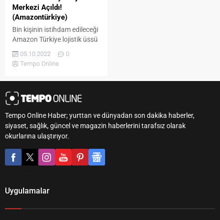
Merkezi Açıldı!
(Amazontürkiye)
Bin kişinin istihdam edileceği
Amazon Türkiye lojistik üssü
açıldı!.. Küresel e-ticaret devi
05.10.2022
0
Amazon, Türkiye’de ilk lojistik
Tempo Online
üssünü açtığını duyurdu.
Ayrıca söz konusu lojistik
üssün bir yıl içinde 1000’den
fazla kişiye istihdam
sağlayacağı da açıklandı.
Tempo Online Haber; yurttan ve dünyadan son dakika haberler,
1994’te Jeff Bezos
siyaset, sağlık, güncel ve magazin haberlerini tarafsız olarak
tarafından kurulan Amazon,
okurlarına ulaştırıyor.
Eylül 2018’de Türkiye
pazarına giriş yapmıştı. O
tarihten bu yana...
Uygulamalar