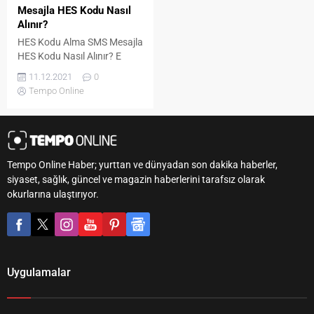
Mesajla HES Kodu Nasıl
Alınır?
HES Kodu Alma SMS Mesajla
HES Kodu Nasıl Alınır? E
Devlet Hes Kodu Sorgulama
11.12.2021
0
Nasıl Yapılır? HES kodu alma
Tempo Online
SMS ile nasıl yapılır?
içeriğimize geçmeden önce,
yaklaşık bir yıldan fazladır
hayatımızda olan HES
kodunun ne olduğuna
Tempo Online Haber; yurttan ve dünyadan son dakika haberler,
değinelim. Öncelikle HES
siyaset, sağlık, güncel ve magazin haberlerini tarafsız olarak
(Hayat Eve Sığar) Kodu,
okurlarına ulaştırıyor.
Kontrollü Sosyal Hayat
kapsamında, ulaşım ya da...
Uygulamalar