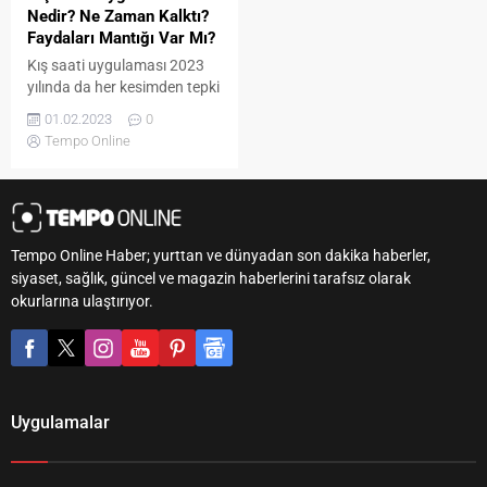
Nedir? Ne Zaman Kalktı?
Faydaları Mantığı Var Mı?
Kış saati uygulaması 2023
yılında da her kesimden tepki
toplamaya devam ediyor.
01.02.2023
0
Çocuklarını sabahın kör
Tempo Online
karanlığında okula
göndermek zorunda kalan
anne ve babalar duruma
isyan ediyor. Öte yandan
çalışan kesim de bu duruma
Tempo Online Haber; yurttan ve dünyadan son dakika haberler,
tepkisini sosyal medyadan
siyaset, sağlık, güncel ve magazin haberlerini tarafsız olarak
dile getiriyor. Aynı zamanda
okurlarına ulaştırıyor.
Altılı Masa açıklamasında, 14
mayıs sonrası kalıcı saat
uygulamasına son...
Uygulamalar