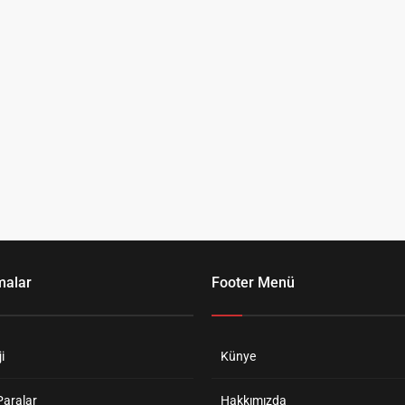
malar
Footer Menü
i
Künye
Paralar
Hakkımızda