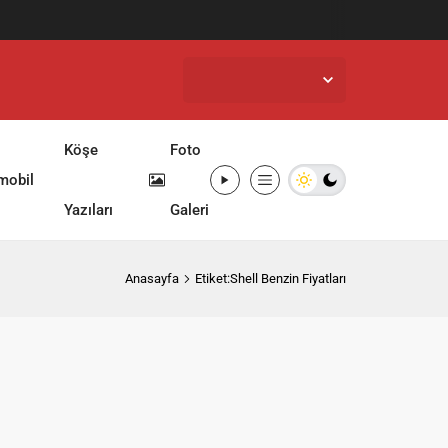
İstanbul,
25
°C
Açık
Köşe
Foto
mobil
Yazıları
Galeri
Anasayfa
Etiket:Shell Benzin Fiyatları