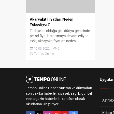
Akaryakıt Fiyatları Neden
Yükseliyor?
Türkiye’de olduğu gibi dünya genelinde
petrol fiyatları artmaya devam ediyor.
Peki, akaryakıt fiyatları neden
yükseliyor? Akaryakıttaki durmak
12.03.2022
0
bilmeyen bu artışın nedeni nedir?
Tempo Online
Petrol, tüm dünyada farklı yerlerde
bulunan işlenerek kullanılabilen bir
yakıt türüdür. Aynı zamanda siyah inci
olarak da sıkça adı geçen petrol çok
değerli bir yer altı madenidir. Aynı...
Uygula
Tempo Online Haber; yurttan ve dünyadan
son dakika haberler, siyaset, sağlık, güncel
ve magazin haberlerini tarafsız olarak
Astroloj
okurlarına ulaştırıyor.
Kripto 