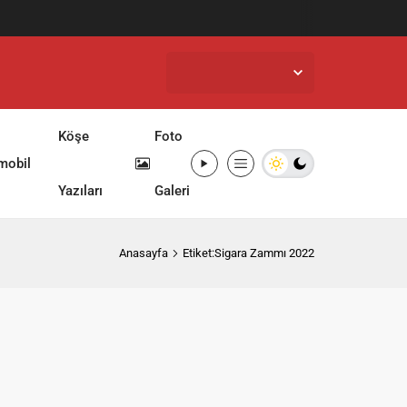
İstanbul,
32
°C
Açık
Köşe
Foto
mobil
Yazıları
Galeri
Anasayfa
Etiket:Sigara Zammı 2022