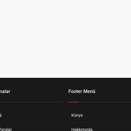
malar
Footer Menü
i
Künye
Paralar
Hakkımızda