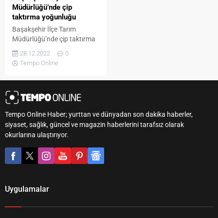
Müdürlüğü’nde çip
taktırma yoğunluğu
Başakşehir İlçe Tarım
Müdürlüğü’nde çip taktırma
yoğunluğu devam ediyor.
28.12.2022
0
Evcil hayvanlara özel merkez
Tempo Online
kalitesinde çip takma hizmeti
veren kurumda, sürenin sona
ermesine üç gün kala
vatandaşların ve evcil
hayvanların kalabalıktan
Tempo Online Haber; yurttan ve dünyadan son dakika haberler,
bunalmaması için kurum
siyaset, sağlık, güncel ve magazin haberlerini tarafsız olarak
personeli azami özen
okurlarına ulaştırıyor.
gösteriyor. Tarım ve Orman
Bakanlığı’nın dijital
kimliklendirme projesi
kapsamında 1 Ocak’a kadar
evcil kedi...
Uygulamalar