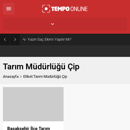
İstanbul,
25
°C
Açık
Yazın Saç Ekimi Yapılır Mı?
Tarım Müdürlüğü Çip
Anasayfa
Etiket:Tarım Müdürlüğü Çip
Başakşehir İlçe Tarım