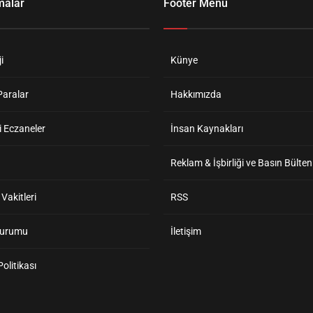
malar
Footer Menü
i
Künye
Paralar
Hakkımızda
 Eczaneler
İnsan Kaynakları
Reklam & İşbirliği ve Basın Bülten
akitleri
RSS
Durumu
İletişim
 Politikası