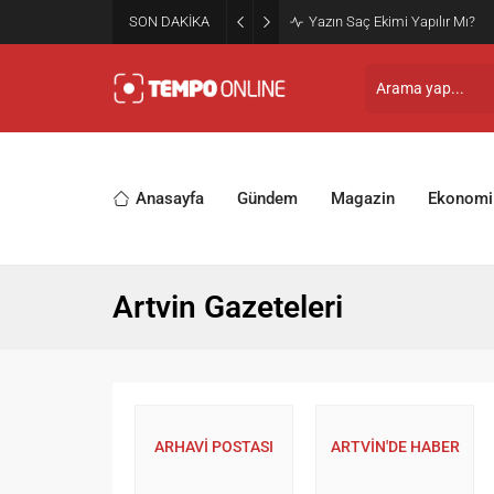
SON DAKİKA
Yazın Saç Ekimi Yapılır Mı?
Anasayfa
Gündem
Magazin
Ekonomi
Artvin Gazeteleri
ARHAVİ POSTASI
ARTVİN'DE HABER