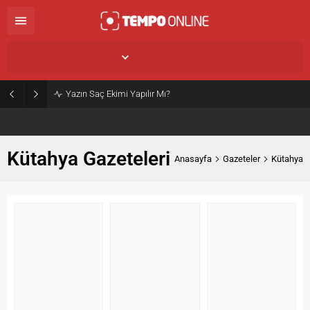
İstanbul,
25
°C
Açık
Yazın Saç Ekimi Yapılır Mı?
Kütahya Gazeteleri
Anasayfa
Gazeteler
Kütahya