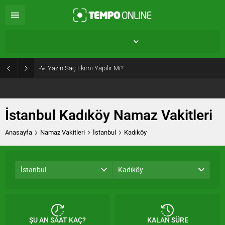
İstanbul Kadıköy,
27
°C
Az Bulutlu
Yazın Saç Ekimi Yapılır Mı?
İstanbul Kadıköy Namaz Vakitleri
Anasayfa
Namaz Vakitleri
İstanbul
Kadıköy
İstanbul
Kadıköy
ŞU AN SAAT KAÇ?
KALAN SÜRE