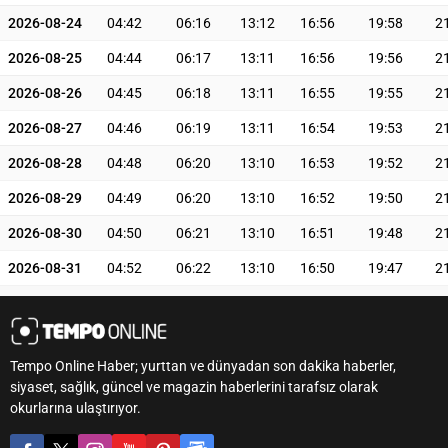
2026-08-24
04:42
06:16
13:12
16:56
19:58
2
2026-08-25
04:44
06:17
13:11
16:56
19:56
2
2026-08-26
04:45
06:18
13:11
16:55
19:55
2
2026-08-27
04:46
06:19
13:11
16:54
19:53
2
2026-08-28
04:48
06:20
13:10
16:53
19:52
2
2026-08-29
04:49
06:20
13:10
16:52
19:50
2
2026-08-30
04:50
06:21
13:10
16:51
19:48
2
2026-08-31
04:52
06:22
13:10
16:50
19:47
2
Tempo Online Haber; yurttan ve dünyadan son dakika haberler,
siyaset, sağlık, güncel ve magazin haberlerini tarafsız olarak
okurlarına ulaştırıyor.