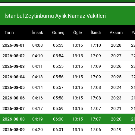
İstanbul Zeytinburnu Aylık Namaz Vakitleri
Tarih
İmsak
Güneş
Öğle
İkindi
Akşam
Y
2026-08-01
04:08
05:53
13:16
17:10
20:28
2
2026-08-02
04:10
05:54
13:15
17:09
20:27
2
2026-08-03
04:11
05:55
13:15
17:09
20:26
2
2026-08-04
04:13
05:56
13:15
17:09
20:25
2
2026-08-05
04:14
05:57
13:15
17:08
20:24
2
2026-08-06
04:16
05:58
13:15
17:08
20:23
2
2026-08-07
04:17
05:59
13:15
17:07
20:21
2
2026-08-08
04:19
06:00
13:15
17:07
20:20
2
2026-08-09
04:20
06:01
13:15
17:06
20:19
2