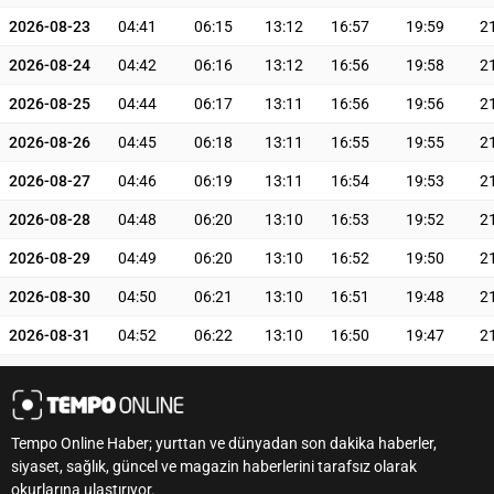
2026-08-23
04:41
06:15
13:12
16:57
19:59
2
2026-08-24
04:42
06:16
13:12
16:56
19:58
2
2026-08-25
04:44
06:17
13:11
16:56
19:56
2
2026-08-26
04:45
06:18
13:11
16:55
19:55
2
2026-08-27
04:46
06:19
13:11
16:54
19:53
2
2026-08-28
04:48
06:20
13:10
16:53
19:52
2
2026-08-29
04:49
06:20
13:10
16:52
19:50
2
2026-08-30
04:50
06:21
13:10
16:51
19:48
2
2026-08-31
04:52
06:22
13:10
16:50
19:47
2
Tempo Online Haber; yurttan ve dünyadan son dakika haberler,
siyaset, sağlık, güncel ve magazin haberlerini tarafsız olarak
okurlarına ulaştırıyor.