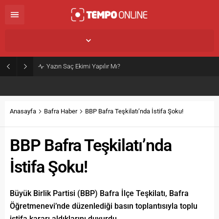
İstanbul,
26
°C
Açık
Yazın Saç Ekimi Yapılır Mı?
Anasayfa
Bafra Haber
BBP Bafra Teşkilatı’nda İstifa Şoku!
BBP Bafra Teşkilatı’nda
İstifa Şoku!
Büyük Birlik Partisi (BBP) Bafra İlçe Teşkilatı, Bafra
Öğretmenevi’nde düzenlediği basın toplantısıyla toplu
istifa kararı aldıklarını duyurdu.