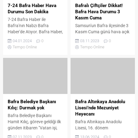
ekiplerinin tüm
7-24 Bafra Haber Hava
Bafralı Çiftçiler Dikkat!
müdahalelerine...
Durumu Son Dakika
Bafra Hava Durumu 3
Kasım Cuma
7-24 Bafra Haber ile
Bafra'nın Nabzı Bafra
Samsun'un Bafra ilçesinde 3
Haber'de Atıyor. Bafra Haber,
Kasım Cuma günü hava açık
Bafra'nın en güncel haber
mı, güneşli mi olacak? Hava
04.01.2024
0
03.11.2023
0
kaynağıdır. Yerel, ulusal ve
sıcaklığı en yüksek ve en
Tempo Online
Tempo Online
uluslararası haberler
düşük kaç derece olacak?
sunuyor. İlçenin sosyal,
ekonomik ve kültürel
gelişmelerini takip ediyor.
Trafik kazaları gibi önemli
haberleri de sunuyor.
Tarafsız ve güvenilir bir
haber sitesidir. İlçenin güncel
hava durumu bilgileri, etkinlik
Bafra Belediye Başkanı
Bafra Altınkaya Anadolu
duyuruları...
Kılıç: Durmak yok
Lisesi’nde Mezuniyet
Heyecanı
Bafra Belediye Başkanı
Hamit Kılıç, göreve geldiği ilk
Bafra Altınkaya Anadolu
günden itibaren "Vatan işi,
Lisesi, 16. dönem
gönül işi" prensibiyle yürekleri
mezunlarını dillere destan bir
07.11.2023
0
13.06.2024
0