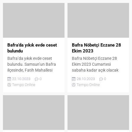
Bafra’da yıkık evde ceset
Bafra Nöbetçi Eczane 28
bulundu
Ekim 2023
Bafra’da yıkık evde ceset
Bafra Nöbetçi Eczane 28
bulundu. Samsun’un Bafra
Ekim 2023 Cumartesi
ilçesinde, Fatih Mahallesi
sabaha kadar açık olacak
Fabrika Sokak’ta yer alan bir
tek nöbetçi eczane Sandıkçı
22.10.2023
0
28.10.2023
0
terk edilmiş binada, Ahmet K.
Eczanesi'dir. İşte açık eczane
Tempo Online
Tempo Online
adındaki 52 yaşındaki kişi
yol tarifi, telefon numarası ve
hayatını kaybetmiş olarak
ayrıntıları...
bulundu. Ahmet K.’nin
yakınları, onun hareketsiz
şekilde bulunduğunu fark
ederek hemen sağlık
ekiplerine haber verdiler.
Ancak ne yazık ki, sağlık