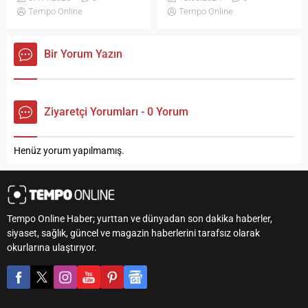
kazanmaya devam ediyor.
mezuniyet töreni ile uğurladı.
Tempo Online
Tempo Online
Yüz Yetmiş İki öğrencinin
mezun olduğu törene, aileleri
ve öğretmenleri katıldı.
Bir Yorum Yazın
Ziyaretçi Yorumları - 0 Yorum
Henüz yorum yapılmamış.
Tempo Online Haber; yurttan ve dünyadan son dakika haberler,
siyaset, sağlık, güncel ve magazin haberlerini tarafsız olarak
okurlarına ulaştırıyor.