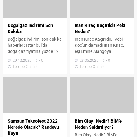
Doğalgaz İndirimi Son
İnan Kıraç Kaçırıldı! Peki
Dakika
Neden?
Doğalgaz indirimi son dakika
İnan Kıraç Kaçırıldı!.. Vebi
haberleri: İstanbul’da
Koç'un damadı İnan Kıraç,
doğalgaz fiyatına yüzde 12
eşi Emine Alangoya
indirim geldi. Aylık doğalgaz
tarafından Koç Üniversitesi
29.12.2022
0
23.05.2025
0
faturasına bin TL ödeyen bir
Hastanesi’nden kaçırıldı.
Tempo Online
Tempo Online
vatandaşın yeni faturası 879
Polis, Kıraç ve eşine
TL düzeyinde olacak. Son
ulaşmaya çalışıyor.
dakika doğalgaz indirimi 1
Ocak 2023’ten geçerli
olacak. Ayrıca İstanbul’da
5,5 milyon aktif doğalgaz
konut abonesi bulunan
İGDAŞ’ın sistem kullanım
bedellerinde indirim oldu....
Samsun Teknofest 2022
Bim Olayı Nedir? BİM’e
Nerede Olacak? Randevu
Neden Saldırılıyor?
Kayıt
Bim Olayı Nedir? BİM’e