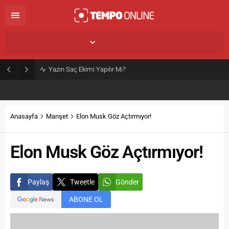
İstanbul,
33
°C
Açık
Yazın Saç Ekimi Yapılır Mı?
Anasayfa
Manşet
Elon Musk Göz Açtırmıyor!
Elon Musk Göz Açtırmıyor!
Paylaş
Tweetle
Gönder
ABONE OL