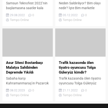
Samsun Teknofest 2022’nin
Neden Saldırılıyor? Bim olayı
başlamasına saatler kala
nedir? İşte Bim marketle
heyecan doruğa ulaştı.
alakalı son dakika haberleri.
29.08.2022
0
05.12.2022
0
Havacılık, uzay ve teknoloji
BİM ve MHP arasında
Tempo Online
Tempo Online
festivali Teknofest,
yaşanan gerginliğin
Samsun’da yapılacak. 30
ardından Bim CEO’su Galip
Ağustos-4 Eylül tarihleri
Aykaç’ın hakaret dolu
arasında Samsun Çarşamba
açıklaması sonrasında
Havalimanı’nda
Antalya’da bir BİM
gerçekleştirilecek olan
mağazasının camına “Devlet
festivalde teknoloji
baba” yazıldı. Aynı zamanda
meraklıları buluşacak.
Antalya’nın Korkuteli
Havacılık, uzay ve teknoloji
ilçesinde ise, kimliği belirsiz
Asur Sitesi Bostanbaşı
Trafik kazasında ölen
festivali Teknofest, bu yıl
kişilerce BİM mağazanın...
Malatya Sahibinden
tiyatro oyuncusu Tolga
Samsun’da gerçekleşiyor.
Depremde Yıkıldı
Güleryüz kimdir?
Aynı zamanda Milli Teknoloji
Sabaha karşı
Trafik kazasında ölen tiyatro
Hamlesi vizyonu ve teknoloji
Kahramanmaraş’ın Pazarcık
oyuncusu Tolga Güleryüz
geliştiren...
ilçesinde meydana gelen 7.7
kimdir? Tiyatro oyuncusu
08.02.2023
0
21.11.2022
0
şiddetindeki deprem
Tolga Güleryüz hayatını
Tempo Online
Tempo Online
Malatya’da da yıkımlara
kaybetti. Tolga Güleryüz
neden oldu. Yeşilyurt
kimdir, kaç yaşında? Tolga
ilçesindeki Asur Sitesi’nde 1
Güleryüz neden hayatını