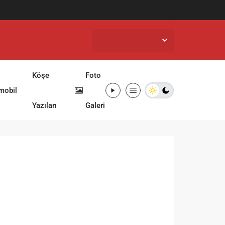
İstanbul,
26
°C
Açık
Köşe
Foto
mobil
Yazıları
Galeri