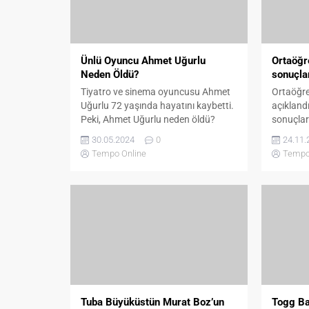
Ünlü Oyuncu Ahmet Uğurlu
Ortaöğr
Neden Öldü?
sonuçlar
Tiyatro ve sinema oyuncusu Ahmet
Ortaöğre
Uğurlu 72 yaşında hayatını kaybetti.
açıkland
Peki, Ahmet Uğurlu neden öldü?
sonuçlar
Dizileri ve filmleri...
beklenen
30.05.2024
0
24.11.
sonuçlar
Tempo Online
Tempo
açıkland
2022-KP
sonuçları
Sonuçlar
ÖSYM şu 
2022 tar
KPSS Ort
değerlen
tamamlan
Tuba Büyüküstün Murat Boz’un
Togg Ba