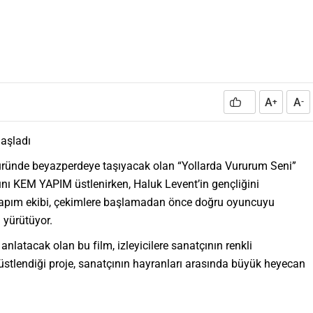
A
A
+
-
Başladı
 türünde beyazperdeye taşıyacak olan “Yollarda Vururum Seni”
ğını KEM YAPIM üstlenirken, Haluk Levent’in gençliğini
 Yapım ekibi, çekimlere başlamadan önce doğru oyuncuyu
i yürütüyor.
e anlatacak olan bu film, izleyicilere sanatçının renkli
stlendiği proje, sanatçının hayranları arasında büyük heyecan