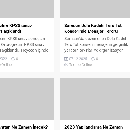
etim KPSS sınav
Samsun Dolu Kadehi Ters Tut
ı açıklandı
Konserinde Menajer Terörü
tim KPSS sınav sonuçları
Samsun’da düzenlenen Dolu Kadehi
ı Ortaöğretim KPSS sınav
Ters Tut konseri, menajerin gerginlik
ı açıklandı… Heyecan içinde
yaratan tavırları ve organizasyon
 Ortaöğretim sınav
eksikleri nedeniyle kaosa dönüştü.
2022
0
07.12.2025
0
ı ÖSYM tarafından
Seyircilerin tepki gösterdiği olaylar,
 Online
Tempo Online
ı. ÖSYM, merakla beklenen
konser sonrası gündem oldu.
SS Ortaöğretim sınav
yla ilgili açıklama yaptı.
ın açıklandığını duyuran
paylaşımı yaptı: 06 Kasım
ihinde uygulanan 2022-
aöğretim Sınavı’na ait
dirme işlemleri
mıştır. Adaylar, sınav...
nttan Ne Zaman İnecek?
2023 Yapılandırma Ne Zaman