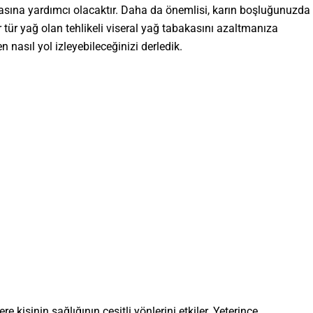
ına yardımcı olacaktır. Daha da önemlisi, karın boşluğunuzda
r tür yağ olan tehlikeli viseral yağ tabakasını azaltmanıza
en nasıl yol izleyebileceğinizi derledik.
 kişinin sağlığının çeşitli yönlerini etkiler. Yeterince