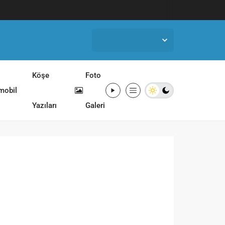
İstanbul,
25
°C
Açık
Köşe
Foto
mobil
Yazıları
Galeri