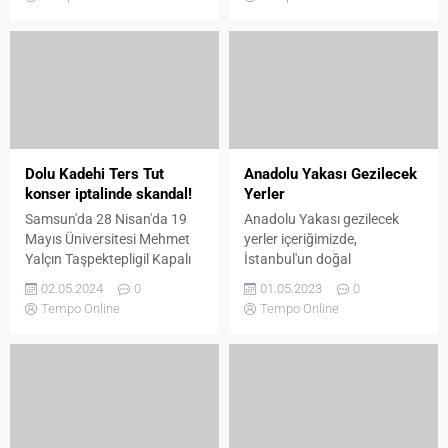
milyon TL değerinde Range
sararken, 28. Bölüm
Rover marka cip satın aldı.
fragmanı heyecanı zirveye
Bu konu TV8’de hafta içi her
taşıdı. Hastanede gözlerini
gün yayınlanan Müge ve
açarak hayata tutunan
Gülşen’le 2. Sayfa
Nisan, henüz iyileşemeden
programında ele alındı.
korkunç bir saldırıyla
kaçırılıyor. Sevdiği kadını
korumak için siper olan Eşref
ise büyük bir çaresizlikle
Dolu Kadehi Ters Tut
Anadolu Yakası Gezilecek
karşı karşıya kalıyor. Daha
konser iptalinde skandal!
Yerler
sonra ise, ölümle yeniden
Samsun'da 28 Nisan'da 19
Anadolu Yakası gezilecek
burun buruna gelen Nisan...
Mayıs Üniversitesi Mehmet
yerler içeriğimizde,
Yalçın Taşpektepligil Kapalı
İstanbul'un doğal
Spor Salonu'nda Dolu Kadehi
güzelliklerinden tarihi
02.05.2024
0
01.05.2023
0
Ters Tut grubunun vereceği
yapılarına, eğlence
Tempo Online
Tempo Online
konser son dakika iptal
mekanlarından kültürel
edilmişti. Konserle ilgili
merkezlere kadar birçok
skandalın detayları ortaya
ilginç nokta hakkında bilgi
çıktı. İşte, Dolu Kadehi Ters
bulabilirsiniz. Bağdat
Tut konser skandalının
Caddesi, Küçüksu Kasrı,
detayları...
Fenerbahçe Parkı, Kız Kulesi
gibi popüler yerlerin yanı sıra,