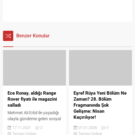
Benzer Konular
Ece Ronay, aldığı Range
Eşref Rüya Yeni Bölüm Ne
Rover fiyatı ile magazini
Zaman? 28. Bölüm
salladı
Fragmanında Şok
Gelişme: Nisan
Mehmet Ali Erbil ile yaşadığı
Kaçırılıyor!
olayla gündeme gelen sosyal
medya fenomeni Ece Ronay,
Eşref Rüya yeni bölüm ne
17.11.2021
0
07.01.2026
0
23. yaş gününde kendine 2
zaman sorusu izleyiciyi
Tempo Online
Tempo Online