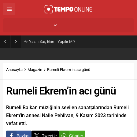
İstanbul,
33
°C
Açık
Yazın Saç Ekimi Yapılır Mı?
Anasayfa
Magazin
Rumeli Ekrem’in acı günü
Rumeli Ekrem’in acı günü
Rumeli Balkan müziğinin sevilen sanatçılarından Rumeli
Ekrem’in annesi Naile Pehlivan, 9 Kasım 2023 tarihinde
vefat etti.
Paylaş
Tweetle
Gönder