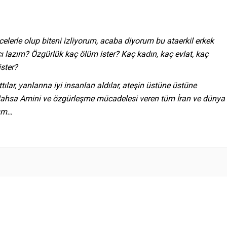
erle olup biteni izliyorum, acaba diyorum bu ataerkil erkek
cı lazım? Özgürlük kaç ölüm ister? Kaç kadın, kaç evlat, kaç
ster?
tılar, yanlarına iyi insanları aldılar, ateşin üstüne üstüne
 Mahsa Amini ve özgürleşme mücadelesi veren tüm İran ve dünya
rum…