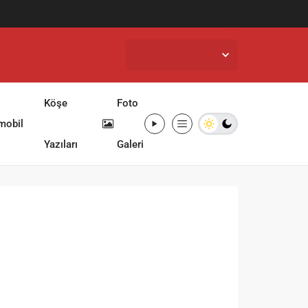
İstanbul,
26
°C
Açık
Köşe
Foto
mobil
Yazıları
Galeri