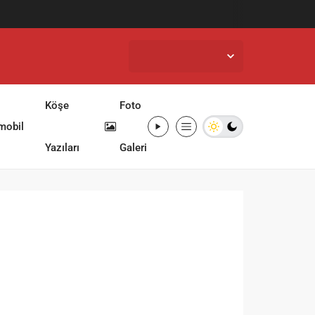
İstanbul,
32
°C
Açık
Köşe
Foto
mobil
Yazıları
Galeri